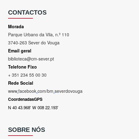
CONTACTOS
Morada
Parque Urbano da Vila, n.º 110
3740-263 Sever do Vouga
Email geral
biblioteca@cm-sever.pt
Telefone Fixo
+ 351 234 55 00 30
Rede Social
www
.
facebook
.
com/bm
.
severdovouga
CoordenadasGPS
N 40 43.968' W 008 22.193'
SOBRE NÓS