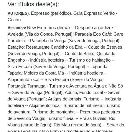
Ver títulos deste(s):
Expresso (periódico). Guia Expresso Verão -
AUTOR(ES):
Centro
New Extremos (firma) -- Desporto ao ar livre --
Assuntos:
Aveleda (Vila do Conde, Portugal)
;
Paradela Eco Café
;
Gare
Paradela -- Paradela do Vouga (Sever do Vouga, Portugal) --
Estação
;
Restaurante Cantinho da Eira -- Couto de Esteves
(Sever do Vouga, Portugal) -- Couto de Baixo
;
Quinta do
Engenho -- Indústria hoteleira -- Turismo de habitação --
Silva Escura (Sever do Vouga, Portugal) -- Lugar da
Tapada
;
Moleiro da Costa Má -- Indústria hoteleira -
Alojamento local -- Silva Escura (Sever do Vouga,
Portugal)
;
Turnauga - Turismo e Aventura na Água e Não Só
-- Sever do Vouga (Portugal)
;
Adulto
;
Fundo Local -- Sever
do Vouga (Portugal)
;
Artigos de jornais
;
Turismo -- Indústria
hoteleira -- Alojamento local
;
Turismo de natureza
;
Turismo
de aventura
;
Turismo de montanha -- Percursos pedestres
de Sever do Vouga
;
Turismo fluvial -- Praias fluviais
;
Rio
Vouga (curso de água)
;
Rio Mau (curso de água) -- Sever do
Vouga (Portugal)
;
Rio Bom (curso de água) -- Dornelas