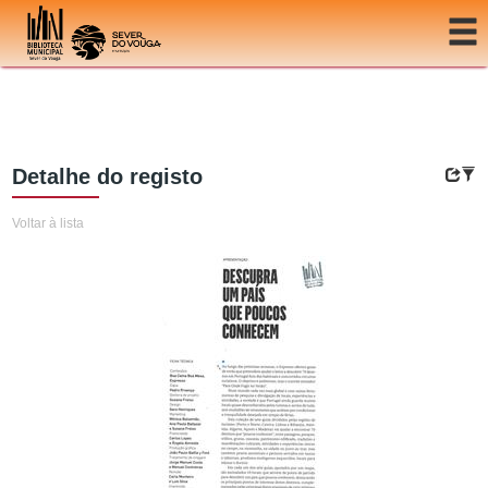
Ir para o conteúdo
Detalhe do registo
Voltar à lista