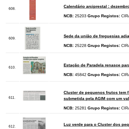
Calendário arciprestal : dezembro
608.
NCB:
25203
Grupo Registos:
CIR
Sede da união de freguesias adia
609.
NCB:
25228
Grupo Registos:
CIR
Estação de Paradela renasce para
610.
NCB:
45842
Grupo Registos:
CIR
Cluster de pequenos frutos tem
611.
submetida pela AGIM com um valo
NCB:
25281
Grupo Registos:
CIR
Luz verde para o Cluster dos pe
612.