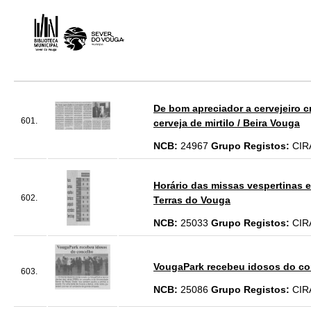
De bom apreciador a cervejeiro cr
601.
cerveja de mirtilo / Beira Vouga
NCB:
24967
Grupo Registos:
CIR
Horário das missas vespertinas 
602.
Terras do Vouga
NCB:
25033
Grupo Registos:
CIR
VougaPark recebeu idosos do co
603.
NCB:
25086
Grupo Registos:
CIR