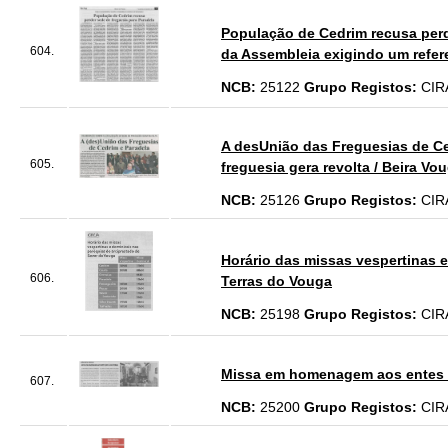
População de Cedrim recusa perd
604.
da Assembleia exigindo um refer
NCB:
25122
Grupo Registos:
CIR
A desUnião das Freguesias de Ced
605.
freguesia gera revolta / Beira Vo
NCB:
25126
Grupo Registos:
CIR
Horário das missas vespertinas 
606.
Terras do Vouga
NCB:
25198
Grupo Registos:
CIR
Missa em homenagem aos entes qu
607.
NCB:
25200
Grupo Registos:
CIR