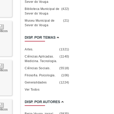
Sever do Vouga
Biblioteca Municipal de
(422)
Sever do Vouga
Museu Municipal de
(21)
Sever do Vouga
íticos
DISP. POR TEMAS
Artes.
(1321)
Ciências Aplicadas.
(1140)
Medicina. Tecnologia.
Ciências Sociais.
(5518)
íticos
Filosofia. Psicologia.
(106)
Generalidades
(1224)
Ver Todos
DISP. POR AUTORES
íticos
Beira Vouga. jornal
(5935)