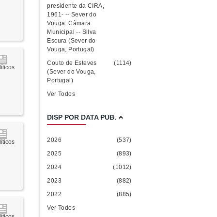
presidente da CIRA,
1961- -- Sever do
Vouga. Câmara
Municipal -- Silva
Escura (Sever do
Vouga, Portugal)
Couto de Esteves
(1114)
íticos
(Sever do Vouga,
Portugal)
Ver Todos
DISP POR DATA PUB.
2026
(537)
íticos
2025
(893)
2024
(1012)
2023
(882)
2022
(885)
Ver Todos
íticos