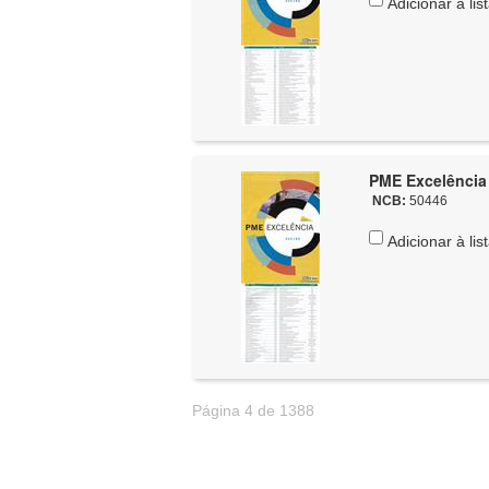
Adicionar à lis
PME Excelência 2
NCB:
50446
Adicionar à lis
Página 4 de 1388