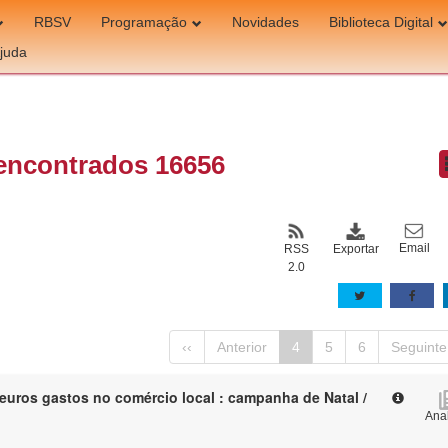
RBSV
Programação
Novidades
Biblioteca Digital
juda
encontrados 16656
Email
Exportar
RSS
2.0
‹‹
Anterior
4
5
6
Seguinte
 euros gastos no comércio local : campanha de Natal /
Anal