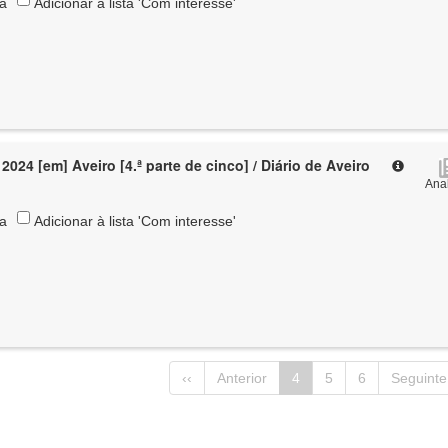
ta
Adicionar à lista 'Com interesse'
024 [em] Aveiro [4.ª parte de cinco] / Diário de Aveiro
Anal
ta
Adicionar à lista 'Com interesse'
‹‹
Anterior
4
5
6
Seguinte