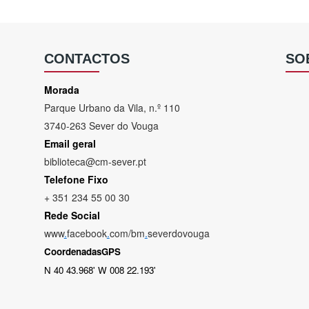
CONTACTOS
SO
Morada
Parque Urbano da Vila, n.º 110
3740-263 Sever do Vouga
Email geral
biblioteca@cm-sever.pt
Telefone Fixo
+ 351 234 55 00 30
Rede Social
www
.
facebook
.
com/bm
.
severdovouga
CoordenadasGPS
N 40 43.968' W 008 22.193'