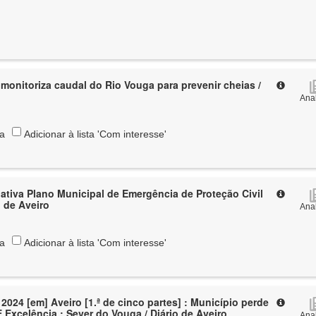
monitoriza caudal do Rio Vouga para prevenir cheias /
Anal
ta
Adicionar à lista 'Com interesse'
ativa Plano Municipal de Emergência de Proteção Civil
o de Aveiro
Anal
ta
Adicionar à lista 'Com interesse'
2024 [em] Aveiro [1.ª de cinco partes] : Município perde
Excelência : Sever do Vouga / Diário de Aveiro
Anal