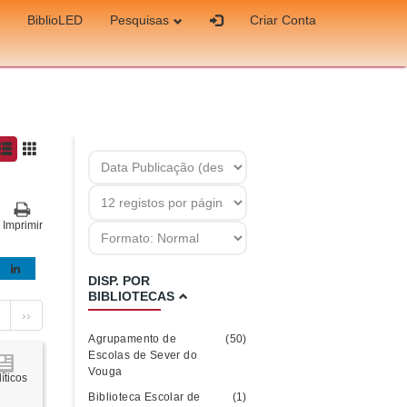
BiblioLED
Pesquisas
Criar Conta
Imprimir
DISP. POR
BIBLIOTECAS
››
Agrupamento de
(50)
Escolas de Sever do
Vouga
íticos
Biblioteca Escolar de
(1)