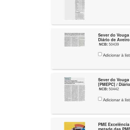
Sever do Vouga 
Diário de Aveiro
NCB:
50439
Adicionar à lis
Sever do Vouga 
[PMEPC] / Diári
NCB:
50442
Adicionar à lis
PME Excelência 
metade das PME 