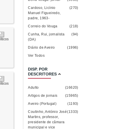
Cardoso, Licínio
(270)
Manuel Figueiredo,
padre, 1963-
Correio do Vouga
(218)
Cunha, Rui, jornalista
(94)
íticos
(DA)
Diário de Aveiro
(1996)
Ver Todos
DISP. POR
DESCRITORES
íticos
Adulto
(16620)
Artigos de jornais
(15965)
Aveiro (Portugal)
(1193)
Coutinho, António José
(1333)
Martins, professor,
presidente de câmara
municipal e vice