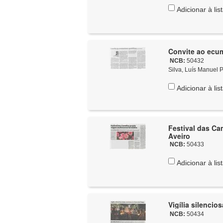
Adicionar à lis
Convite ao ecum
NCB:
50432
Silva, Luís Manuel P
Adicionar à lis
Festival das Cam
Aveiro
NCB:
50433
Adicionar à lis
Vigília silenci
NCB:
50434