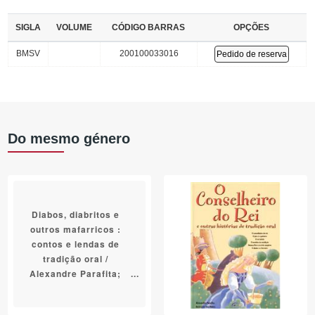
SIGLA
VOLUME
CÓDIGO BARRAS
OPÇÕES
BMSV
200100033016
Pedido de reserva
Do mesmo género
Diabos, diabritos e
outros mafarricos :
contos e lendas de
tradição oral /
Alexandre Parafita;
ilustração [de] Fátima
Buco