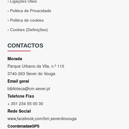
›
Ligações Úteis
›
Politica de Privacidade
›
Politica de cookies
›
Cookies (Definições)
CONTACTOS
Morada
Parque Urbano da Vila, n.º 110
3740-263 Sever do Vouga
Email geral
biblioteca@cm-sever.pt
Telefone Fixo
+ 351 234 55 00 30
Rede Social
www
.
facebook
.
com/bm
.
severdovouga
CoordenadasGPS